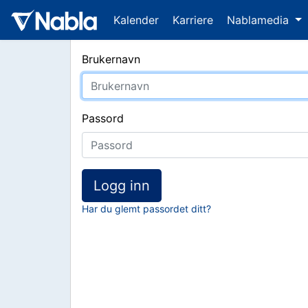
Kalender
Karriere
Nablamedia
Brukernavn
Passord
Logg inn
Har du glemt passordet ditt?