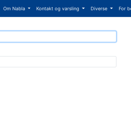
Om Nabla
Kontakt og varsling
Diverse
For b