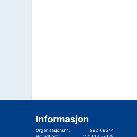
Informasjon
Organisasjonsnr.:
992168544
Hovedkonto:
1503.13.57338