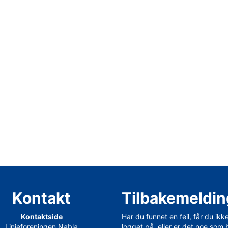
Kontakt
Tilbakemeldin
Kontaktside
Har du funnet en feil, får du ikk
Linjeforeningen Nabla
logget på, eller er det noe som