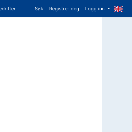
edrifter
Søk
Registrer deg
Logg inn