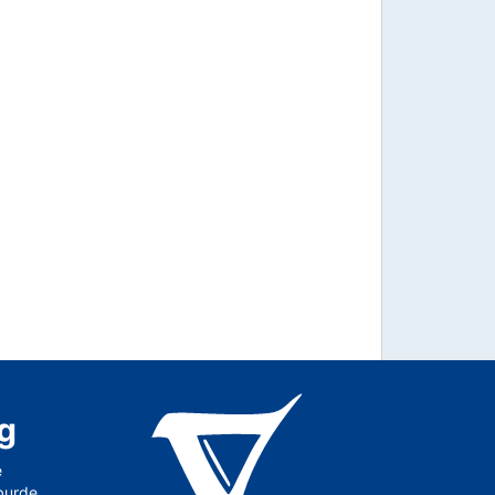
g
e
 burde