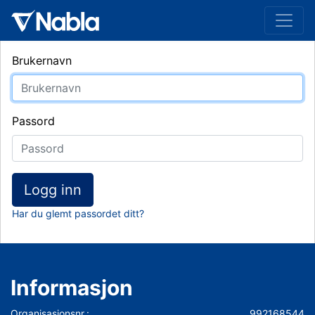
Brukernavn
Passord
Logg inn
Har du glemt passordet ditt?
Informasjon
Organisasjonsnr.:
992168544