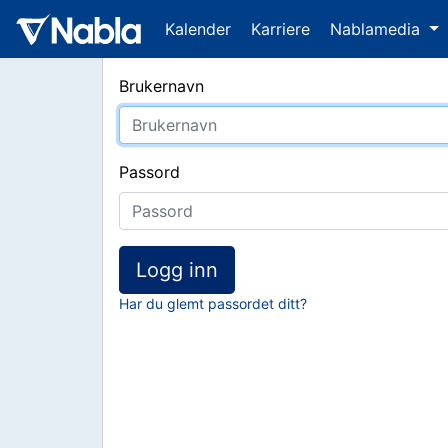
Kalender
Karriere
Nablamedia
Brukernavn
Passord
Logg inn
Har du glemt passordet ditt?