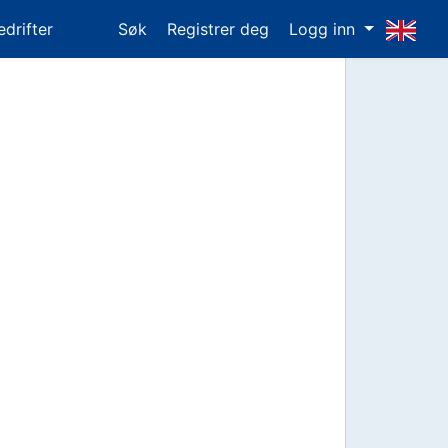
edrifter
Søk
Registrer deg
Logg inn