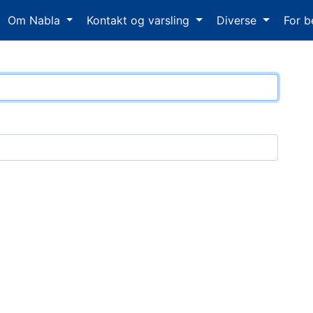
Om Nabla
Kontakt og varsling
Diverse
For b