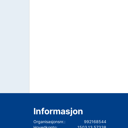
Informasjon
Organisasjonsnr.:
992168544
Hovedkonto:
1503.13.57338