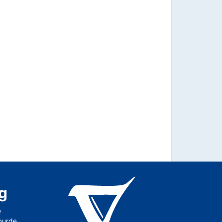
g
e
 burde