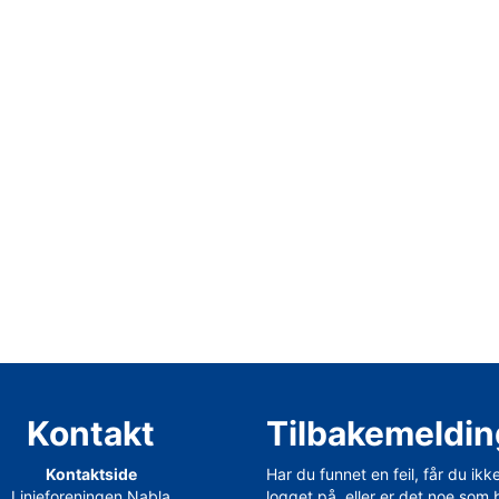
Kontakt
Tilbakemeldin
Kontaktside
Har du funnet en feil, får du ikk
Linjeforeningen Nabla
logget på, eller er det noe som