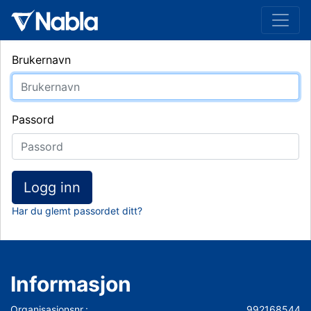
Brukernavn
Passord
Logg inn
Har du glemt passordet ditt?
Informasjon
Organisasjonsnr.:
992168544