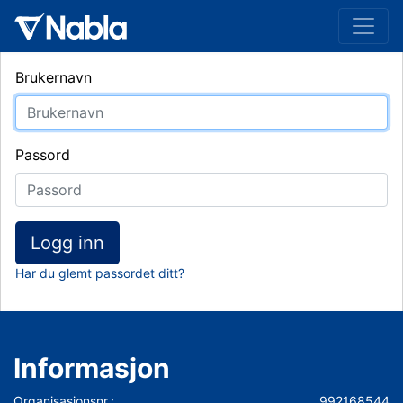
Brukernavn
Passord
Logg inn
Har du glemt passordet ditt?
Informasjon
Organisasjonsnr.:
992168544