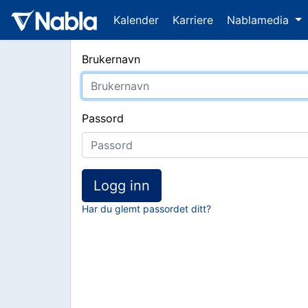
Kalender
Karriere
Nablamedia
Brukernavn
Passord
Logg inn
Har du glemt passordet ditt?