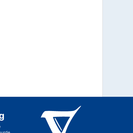
g
e
 burde