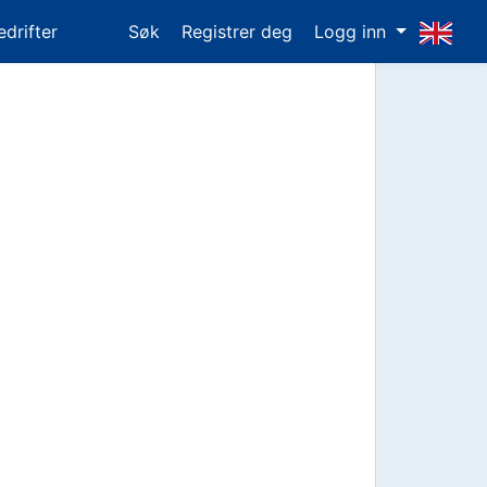
edrifter
Søk
Registrer deg
Logg inn