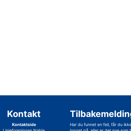
Kontakt
Tilbakemeldin
Kontaktside
Har du funnet en feil, får du ikk
Linjeforeningen Nabla
logget på, eller er det noe som