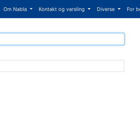
Om Nabla
Kontakt og varsling
Diverse
For b