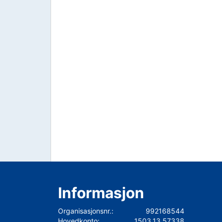
Informasjon
Organisasjonsnr.:
992168544
Hovedkonto:
1503.13.57338