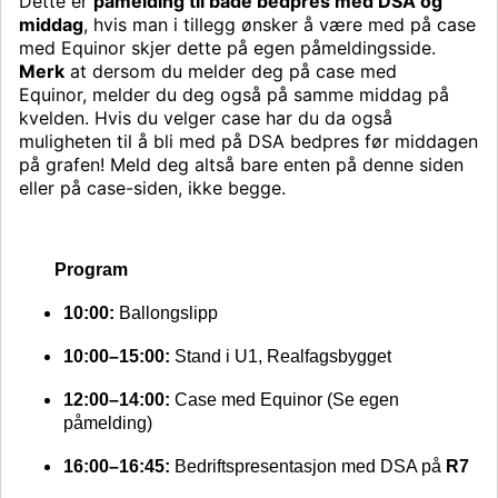
Dette er
påmelding til både bedpres med DSA og
middag
, hvis man i tillegg ønsker å være med på case
med Equinor skjer dette på egen påmeldingsside.
Merk
at dersom du melder deg på case med
Equinor, melder du deg også på samme middag på
kvelden. Hvis du velger case har du da også
muligheten til å bli med på DSA bedpres før middagen
på grafen! Meld deg altså bare enten på denne siden
eller på case-siden, ikke begge.
Program
10:00:
Ballongslipp
10:00–15:00:
Stand i U1, Realfagsbygget
12:00–14:00:
Case med Equinor (Se egen
påmelding)
16:00–16:45:
Bedriftspresentasjon med DSA på
R7