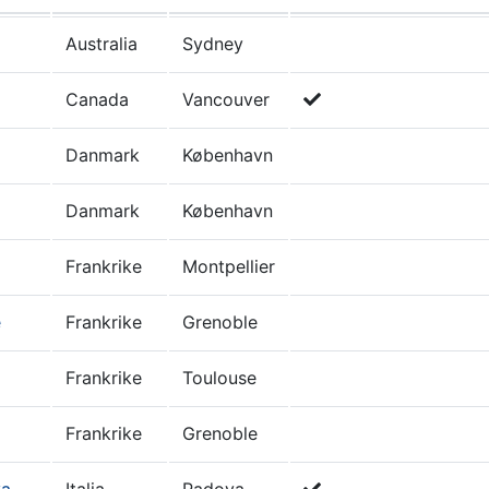
Australia
Sydney
Canada
Vancouver
Danmark
København
Danmark
København
Frankrike
Montpellier
e
Frankrike
Grenoble
Frankrike
Toulouse
Frankrike
Grenoble
va
Italia
Padova