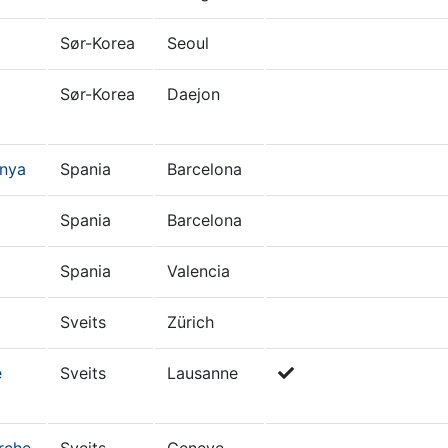
Sør-Korea
Seoul
Sør-Korea
Daejon
unya
Spania
Barcelona
Spania
Barcelona
Spania
Valencia
Sveits
Zürich
e
Sveits
Lausanne
rche
Sveits
Geneve