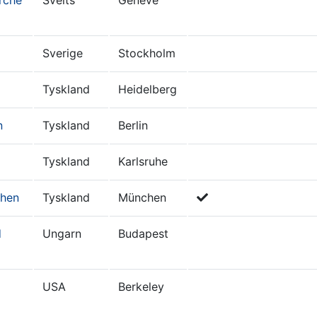
Sverige
Stockholm
Tyskland
Heidelberg
n
Tyskland
Berlin
Tyskland
Karlsruhe
chen
Tyskland
München
d
Ungarn
Budapest
USA
Berkeley