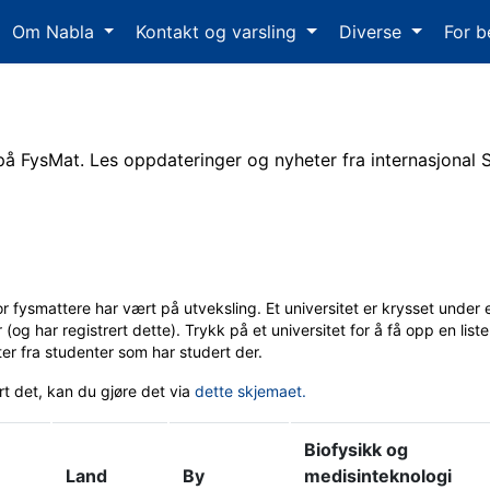
Om Nabla
Kontakt og varsling
Diverse
For b
på FysMat. Les oppdateringer og nyheter fra internasjonal
vor fysmattere har vært på utveksling. Et universitet er krysset unde
 (og har registrert dette). Trykk på et universitet for å få opp en lis
er fra studenter som har studert der.
t det, kan du gjøre det via
dette skjemaet.
Biofysikk og
Land
By
medisinteknologi