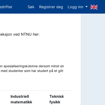
edrifter
Søk
Registrer deg
Logg inn
 Seksjon ved NTNU her:
r en spesialiseringskolonne dersom minst en
te med studenter som har studert på et gitt
Industriell
Teknisk
matematikk
fysikk