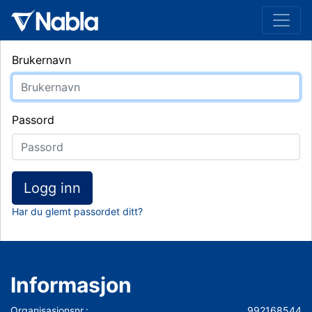
Brukernavn
Passord
Logg inn
Har du glemt passordet ditt?
Informasjon
Organisasjonsnr.:
992168544