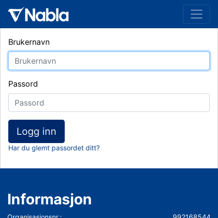
Brukernavn
Passord
Logg inn
Har du glemt passordet ditt?
Informasjon
Organisasjonsnr.:
992168544