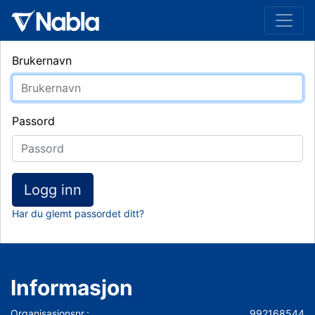
Brukernavn
Passord
Logg inn
Har du glemt passordet ditt?
Informasjon
Organisasjonsnr.:
992168544