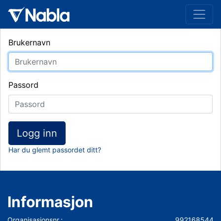
Brukernavn
Passord
Logg inn
Har du glemt passordet ditt?
Informasjon
Organisasjonsnr.:
992168544