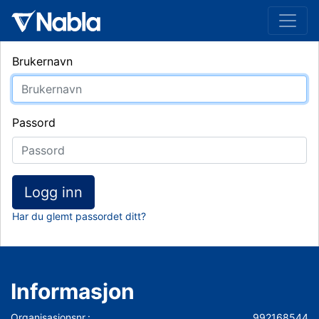
Brukernavn
Passord
Logg inn
Har du glemt passordet ditt?
Informasjon
Organisasjonsnr.:
992168544