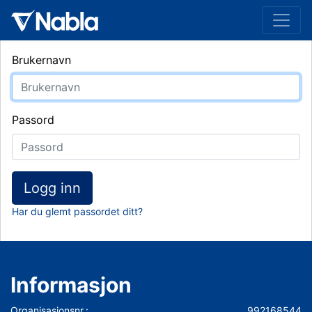
Brukernavn
Passord
Logg inn
Har du glemt passordet ditt?
Informasjon
Organisasjonsnr.:
992168544