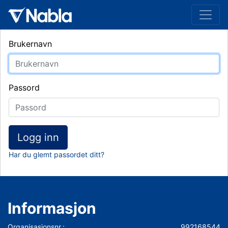
Brukernavn
Passord
Logg inn
Har du glemt passordet ditt?
Informasjon
Organisasjonsnr.:
992168544