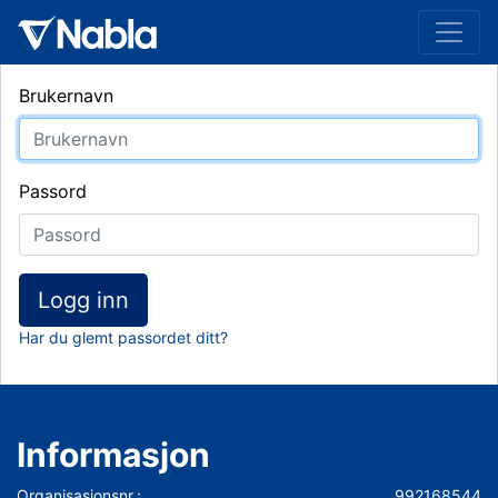
Brukernavn
Passord
Logg inn
Har du glemt passordet ditt?
Informasjon
Organisasjonsnr.:
992168544