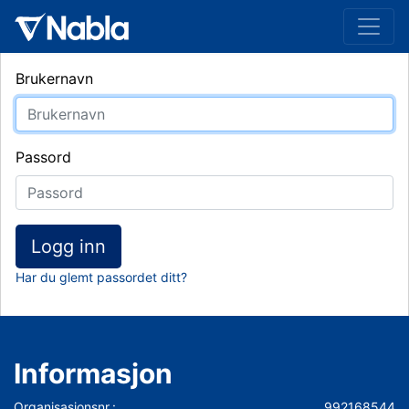
Brukernavn
Passord
Logg inn
Har du glemt passordet ditt?
Informasjon
Organisasjonsnr.:
992168544