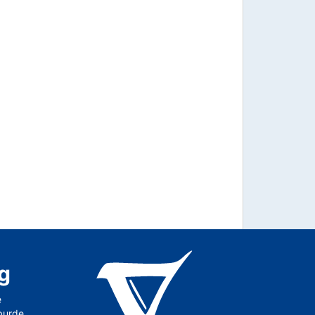
g
e
 burde