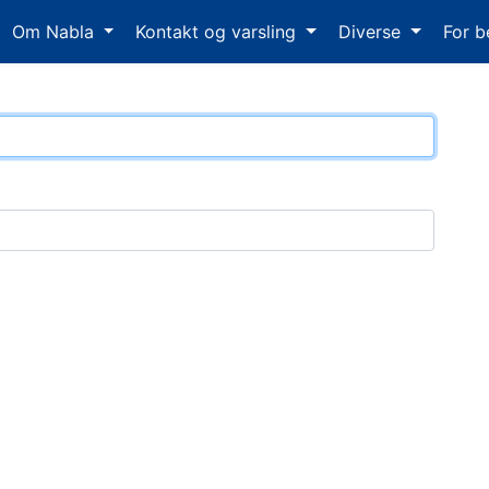
Om Nabla
Kontakt og varsling
Diverse
For b