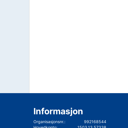
Informasjon
Organisasjonsnr.:
992168544
Hovedkonto:
1503.13.57338