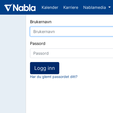
Kalender
Karriere
Nablamedia
Brukernavn
Passord
Logg inn
Har du glemt passordet ditt?