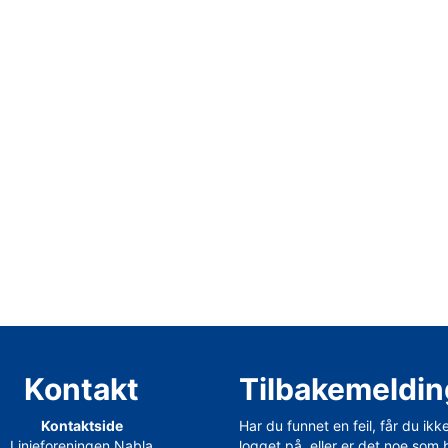
Kontakt
Tilbakemeldin
Kontaktside
Har du funnet en feil, får du ikk
Linjeforeningen Nabla
logget på, eller er det noe som