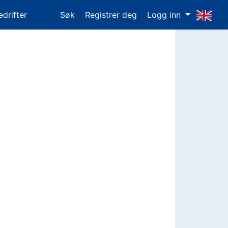
edrifter
Søk
Registrer deg
Logg inn