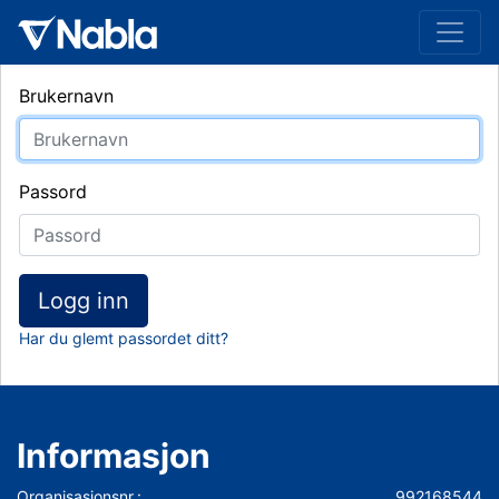
Brukernavn
Passord
Logg inn
Har du glemt passordet ditt?
Informasjon
Organisasjonsnr.:
992168544