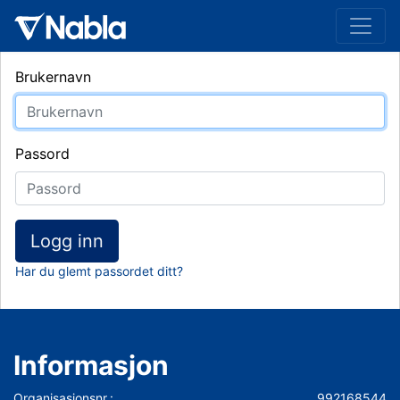
Brukernavn
Passord
Logg inn
Har du glemt passordet ditt?
Informasjon
Organisasjonsnr.:
992168544