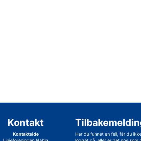
Kontakt
Tilbakemeldin
Kontaktside
Har du funnet en feil, får du ikk
Linjeforeningen Nabla
logget på, eller er det noe som