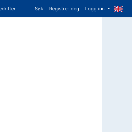
edrifter
Søk
Registrer deg
Logg inn