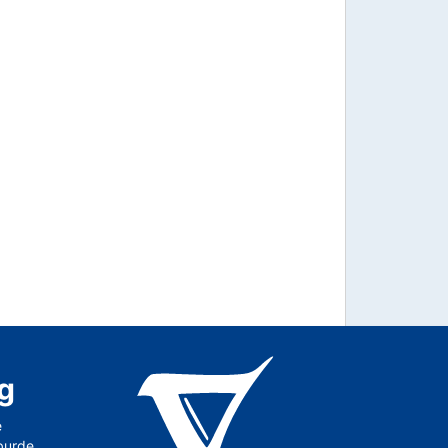
g
e
 burde