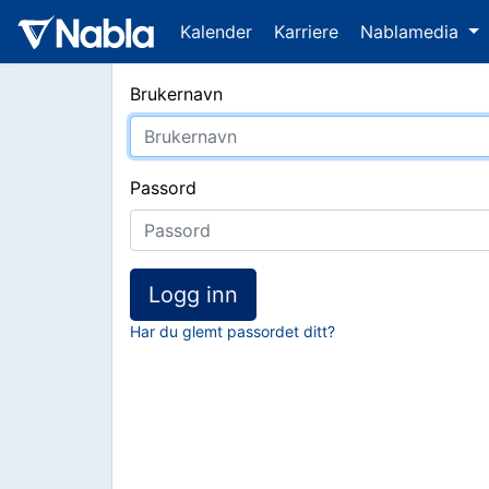
Kalender
Karriere
Nablamedia
Brukernavn
Passord
Logg inn
Har du glemt passordet ditt?