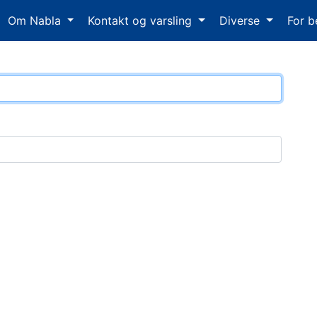
Om Nabla
Kontakt og varsling
Diverse
For b