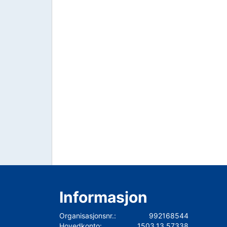
Informasjon
Organisasjonsnr.:
992168544
Hovedkonto:
1503.13.57338