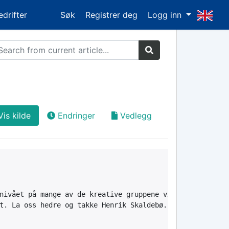
edrifter
Søk
Registrer deg
Logg inn
Vis kilde
Endringer
Vedlegg
nivået på mange av de kreative gruppene vi har i Nabla. 