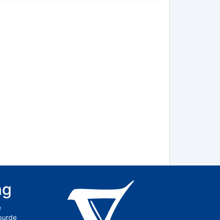
ng
e
 burde