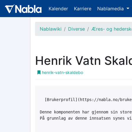
Kalender
Karriere
Nablamedia
Nablawiki
Diverse
Æres- og heders
Henrik Vatn Ska
henrik-vatn-skaldebo
  [Brukerprofil](https://nabla.no/bruke
Denne komponenten har gjennom sin store