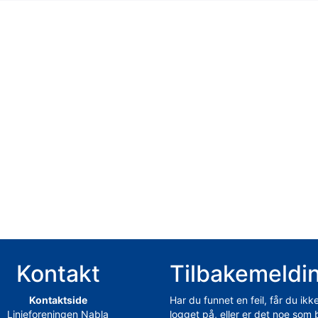
Kontakt
Tilbakemeldi
Kontaktside
Har du funnet en feil, får du ikk
Linjeforeningen Nabla
logget på, eller er det noe som