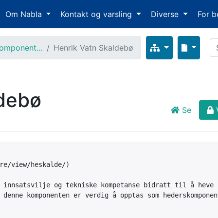
Om Nabla
Kontakt og varsling
Diverse
For b
komponent…
Henrik Vatn Skaldebø
ldebø
Se
re/view/heskalde/)

 innsatsvilje og tekniske kompetanse bidratt til å heve 