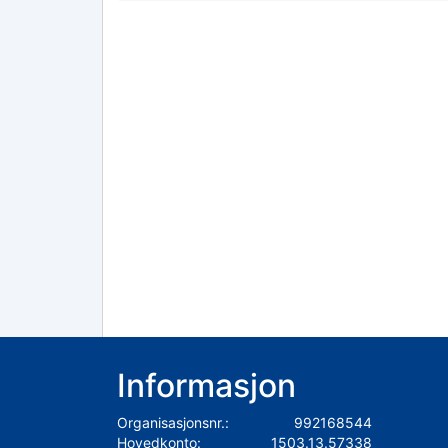
Informasjon
Organisasjonsnr.:
992168544
Hovedkonto:
1503.13.57338