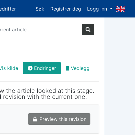
edrifter
Søk
Registrer deg
Logg inn
Vis kilde
Endringer
Vedlegg
w the article looked at this stage.
 revision with the current one.
Preview this revision