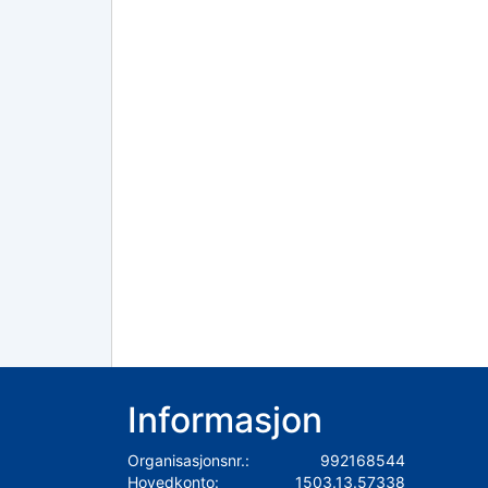
Informasjon
Organisasjonsnr.:
992168544
Hovedkonto:
1503.13.57338