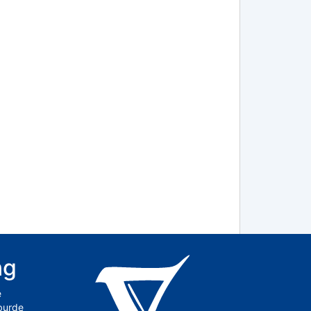
ng
e
 burde