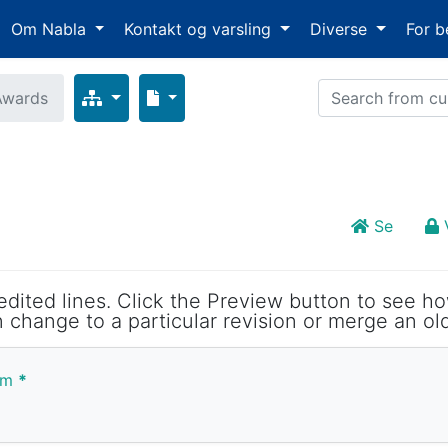
Om Nabla
Kontakt og varsling
Diverse
For b
Awards
Se
 edited lines. Click the Preview button to see ho
 change to a particular revision or merge an old
arm
*