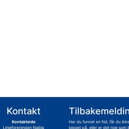
Kontakt
Tilbakemeldi
Kontaktside
Har du funnet en feil, får du ikk
Linjeforeningen Nabla
logget på, eller er det noe som