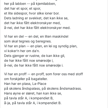
her på labben -- på kjemilabben,
det har et spor, et spor,
et lite sidespor, hvor slike ioner bor.
Dets ladning er svekket, det kan ikke se,
det har ikke fått elektronskyer med,
å-nei, det har ikke fått elektronskyer med.
Vi har en del -- en del, en liten maskindel
som skal tegnes og beregnes.
Vi har en plan -- en plan, en lei og syndig plan,
vi koker'n her om da'n.
Dets gjenger er rustne, de kan ikke gli,
de har ikke fått noe smøreolje i,
å-nei, de har ikke fått noe smøreolje i.
Vi har en proff -- en proff, som forer oss med stoff
om forskjeller på bagateller.
Han har en plass, La-Place
på skolens åndspalass, på skolens åndsmadrass.
Hans øyne er sløret, han kan ikke se,
på tavla står A, i kompendiet B,
å-ja, på tavla står A, i kompendiet B.