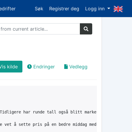
edrifter
Søk
Registrer deg
Logg inn
Vis kilde
Endringer
Vedlegg
Tidligere har runde tall også blitt markert. Noen ganger
e vet å sette pris på en bedre middag med tilhørende tal