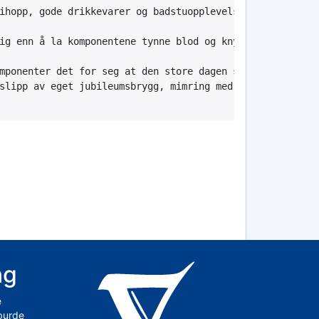
ihopp, gode drikkevarer og badstuopplevelser. Tradisjone
ig enn å la komponentene tynne blod og knytte vennskapel
mponenter det for seg at den store dagen skulle markeres
ng
e
 burde