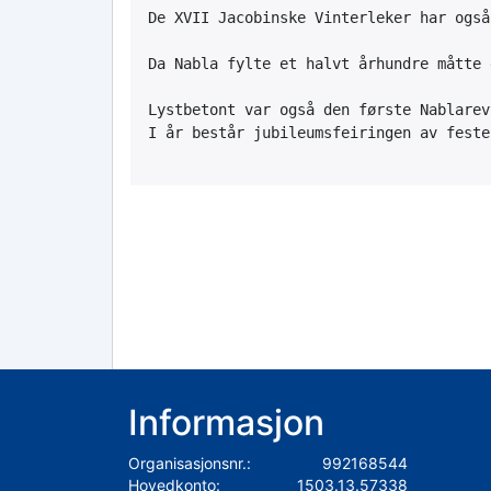
De XVII Jacobinske Vinterleker har også
Da Nabla fylte et halvt århundre måtte 
Lystbetont var også den første Nablarev
Informasjon
Organisasjonsnr.:
992168544
Hovedkonto:
1503.13.57338