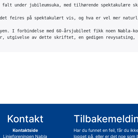
 falt under jubileumsuka, med tilhørende spektakulære sk
det feires på spektakulært vis, og hva er vel mer naturl
yen. I forbindelse med 60-årsjubileet fikk noen Nabla-ko
Kontakt
Tilbakemeldi
Kontaktside
Har du funnet en feil, får du ikk
Linjeforeningen Nabla
logget på, eller er det noe som