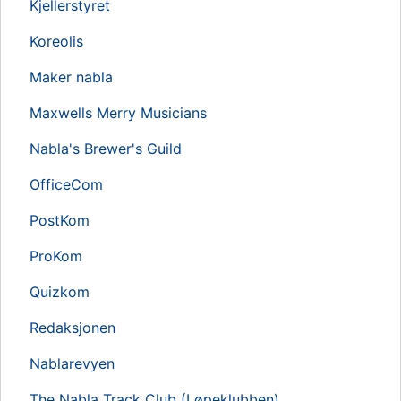
Kjellerstyret
Koreolis
Maker nabla
Maxwells Merry Musicians
Nabla's Brewer's Guild
OfficeCom
PostKom
ProKom
Quizkom
Redaksjonen
Nablarevyen
The Nabla Track Club (Løpeklubben)