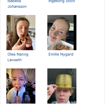
Isabella
Ingeborg Storli
Johansson
Olea Natvig
Emilie Nygard
Løvseth