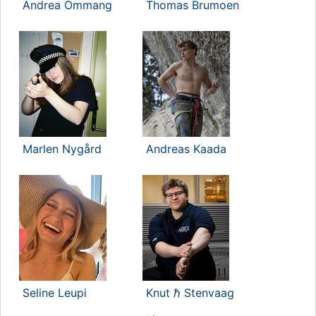
Andrea Ommang
Thomas Brumoen
Marlen Nygård
Andreas Kaada
Seline Leupi
Knut ℏ Stenvaag