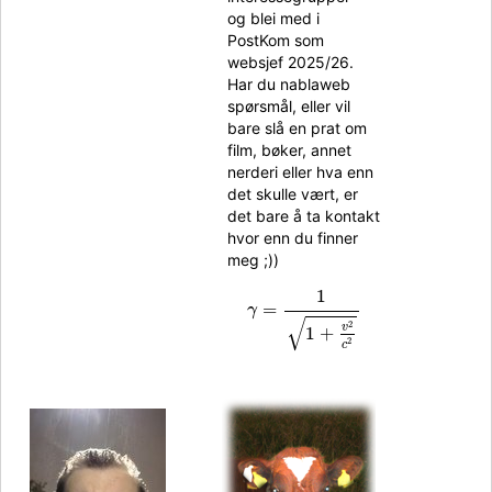
og blei med i
PostKom som
websjef 2025/26.
Har du nablaweb
spørsmål, eller vil
bare slå en prat om
film, bøker, annet
nerderi eller hva enn
det skulle vært, er
det bare å ta kontakt
hvor enn du finner
meg ;))
γ
=
1
1
+
v
2
c
2
1
=
γ
√
2
v
1
+
2
c