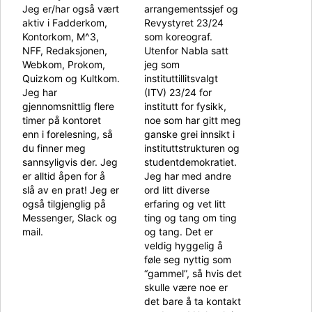
Jeg er/har også vært
arrangementssjef og
aktiv i Fadderkom,
Revystyret 23/24
Kontorkom, M^3,
som koreograf.
NFF, Redaksjonen,
Utenfor Nabla satt
Webkom, Prokom,
jeg som
Quizkom og Kultkom.
instituttillitsvalgt
Jeg har
(ITV) 23/24 for
gjennomsnittlig flere
institutt for fysikk,
timer på kontoret
noe som har gitt meg
enn i forelesning, så
ganske grei innsikt i
du finner meg
instituttstrukturen og
sannsyligvis der. Jeg
studentdemokratiet.
er alltid åpen for å
Jeg har med andre
slå av en prat! Jeg er
ord litt diverse
også tilgjenglig på
erfaring og vet litt
Messenger, Slack og
ting og tang om ting
mail.
og tang. Det er
veldig hyggelig å
føle seg nyttig som
“gammel”, så hvis det
skulle være noe er
det bare å ta kontakt