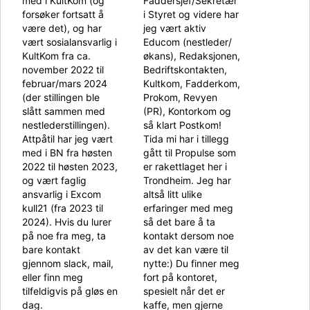
med i KultKom (og
Faddersjef/Sekretær
forsøker fortsatt å
i Styret og videre har
være det), og har
jeg vært aktiv
vært sosialansvarlig i
Educom (nestleder/
KultKom fra ca.
økans), Redaksjonen,
november 2022 til
Bedriftskontakten,
februar/mars 2024
Kultkom, Fadderkom,
(der stillingen ble
Prokom, Revyen
slått sammen med
(PR), Kontorkom og
nestlederstillingen).
så klart Postkom!
Attpåtil har jeg vært
Tida mi har i tillegg
med i BN fra høsten
gått til Propulse som
2022 til høsten 2023,
er rakettlaget her i
og vært faglig
Trondheim. Jeg har
ansvarlig i Excom
altså litt ulike
kull21 (fra 2023 til
erfaringer med meg
2024). Hvis du lurer
så det bare å ta
på noe fra meg, ta
kontakt dersom noe
bare kontakt
av det kan være til
gjennom slack, mail,
nytte:) Du finner meg
eller finn meg
fort på kontoret,
tilfeldigvis på gløs en
spesielt når det er
dag.
kaffe, men gjerne