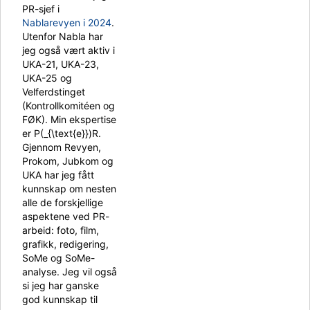
PR-sjef i
Nablarevyen i 2024
.
Utenfor Nabla har
jeg også vært aktiv i
UKA-21, UKA-23,
UKA-25 og
Velferdstinget
(Kontrollkomitéen og
FØK). Min ekspertise
er P(_{\text{e}})R.
Gjennom Revyen,
Prokom, Jubkom og
UKA har jeg fått
kunnskap om nesten
alle de forskjellige
aspektene ved PR-
arbeid: foto, film,
grafikk, redigering,
SoMe og SoMe-
analyse. Jeg vil også
si jeg har ganske
god kunnskap til