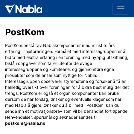
PostKom
PostKom består av Nablakomponenter med minst to års
erfaring i linjeforeningen. Formålet med
interessegruppen er å
bidra med ekstra erfaring i en forening med hyppig utskiftning,
bistå i oppgaver som faller utenfor de øvrige
interessegruppene og komiteene, og gjennomføre egne
prosjekter som de anser som nyttige for Nabla.
Interessegruppen observerer styremøtene og forsøker å få en
helhetlig oversikt over foreningen for å bidra best mulig der det
trengs. PostKom er også et organ komponenter kan bruke
dersom de har forslag, ønsker og eventuelle klager som har
med Nabla å gjøre. Ønsker du å bli med i PostKom, kan du
sende inn et motivasjonsbrev som vil bli behandlet fortløpende.
Henvendelser, spørsmål og søknader sendes til
postkom@nabla.no
.