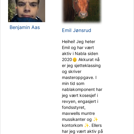
Benjamin Aas
Emil Jønsrud
Heihei! Jeg heter
Emil og har vært
aktiv i Nabla siden
2020👴 Akkurat nå
er jeg sjetteklassing
og skriver
masteroppgave. I
min tid som
nablakomponent har
jeg vært kosesjef i
revyen, engasjert i
fondsstyret,
maxwells muntre
mussikanter og ✨
kontorkom ✨. Ellers
har jeg vært aktiv på