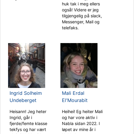
huk tak i meg ellers
også! Videre er jeg
tilgjengelig på slack,
Messenger, Mail og
telefaks.
Ingrid Solheim
Mali Erdal
Undeberget
El'Mourabit
Heisann! Jeg heter
Heihei! Eg heiter Mali
Ingrid, går i
og har vore aktiv i
fjerde/femte klasse
Nabla sidan 2022. I
tekfys og har vært
løpet av mine år i