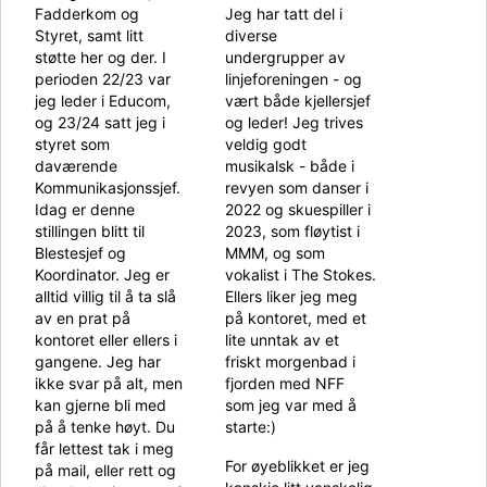
Fadderkom og
Jeg har tatt del i
Styret, samt litt
diverse
støtte her og der. I
undergrupper av
perioden 22/23 var
linjeforeningen - og
jeg leder i Educom,
vært både kjellersjef
og 23/24 satt jeg i
og leder! Jeg trives
styret som
veldig godt
daværende
musikalsk - både i
Kommunikasjonssjef.
revyen som danser i
Idag er denne
2022 og skuespiller i
stillingen blitt til
2023, som fløytist i
Blestesjef og
MMM, og som
Koordinator. Jeg er
vokalist i The Stokes.
alltid villig til å ta slå
Ellers liker jeg meg
av en prat på
på kontoret, med et
kontoret eller ellers i
lite unntak av et
gangene. Jeg har
friskt morgenbad i
ikke svar på alt, men
fjorden med NFF
kan gjerne bli med
som jeg var med å
på å tenke høyt. Du
starte:)
får lettest tak i meg
For øyeblikket er jeg
på mail, eller rett og