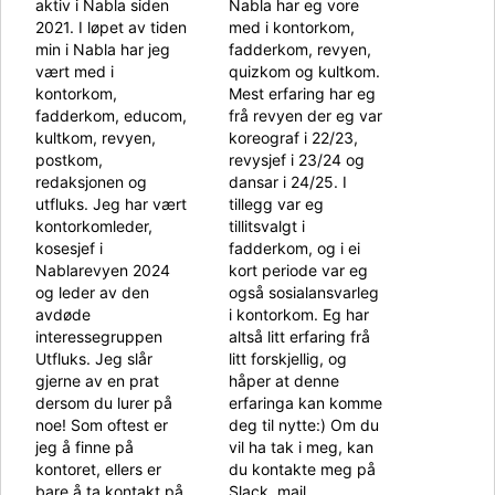
aktiv i Nabla siden
Nabla har eg vore
2021. I løpet av tiden
med i kontorkom,
min i Nabla har jeg
fadderkom, revyen,
vært med i
quizkom og kultkom.
kontorkom,
Mest erfaring har eg
fadderkom, educom,
frå revyen der eg var
kultkom, revyen,
koreograf i 22/23,
postkom,
revysjef i 23/24 og
redaksjonen og
dansar i 24/25. I
utfluks. Jeg har vært
tillegg var eg
kontorkomleder,
tillitsvalgt i
kosesjef i
fadderkom, og i ei
Nablarevyen 2024
kort periode var eg
og leder av den
også sosialansvarleg
avdøde
i kontorkom. Eg har
interessegruppen
altså litt erfaring frå
Utfluks. Jeg slår
litt forskjellig, og
gjerne av en prat
håper at denne
dersom du lurer på
erfaringa kan komme
noe! Som oftest er
deg til nytte:) Om du
jeg å finne på
vil ha tak i meg, kan
kontoret, ellers er
du kontakte meg på
bare å ta kontakt på
Slack, mail,