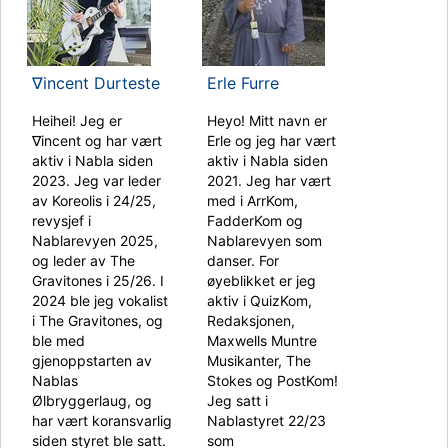
∇incent Durteste
Erle Furre
Heihei! Jeg er
Heyo! Mitt navn er
∇incent og har vært
Erle og jeg har vært
aktiv i Nabla siden
aktiv i Nabla siden
2023. Jeg var leder
2021. Jeg har vært
av Koreolis i 24/25,
med i ArrKom,
revysjef i
FadderKom og
Nablarevyen 2025,
Nablarevyen som
og leder av The
danser. For
Gravitones i 25/26. I
øyeblikket er jeg
2024 ble jeg vokalist
aktiv i QuizKom,
i The Gravitones, og
Redaksjonen,
ble med
Maxwells Muntre
gjenoppstarten av
Musikanter, The
Nablas
Stokes og PostKom!
Ølbryggerlaug, og
Jeg satt i
har vært koransvarlig
Nablastyret 22/23
siden styret ble satt.
som