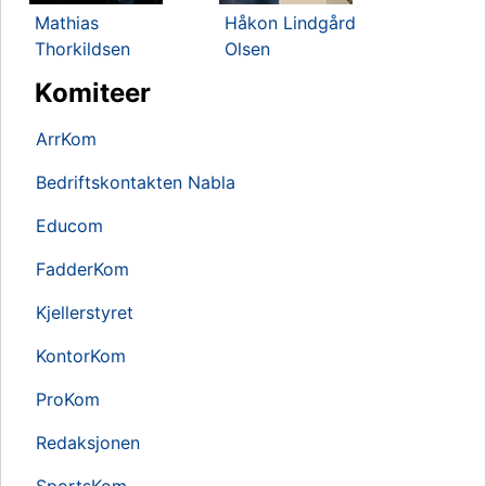
Mathias
Håkon Lindgård
Thorkildsen
Olsen
Komiteer
ArrKom
Bedriftskontakten Nabla
Educom
FadderKom
Kjellerstyret
KontorKom
ProKom
Redaksjonen
SportsKom