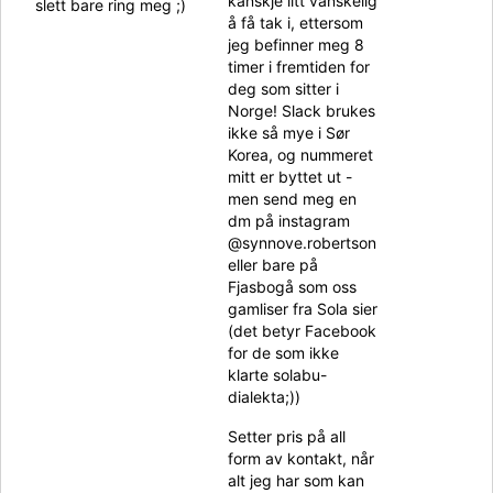
kanskje litt vanskelig
slett bare ring meg ;)
å få tak i, ettersom
jeg befinner meg 8
timer i fremtiden for
deg som sitter i
Norge! Slack brukes
ikke så mye i Sør
Korea, og nummeret
mitt er byttet ut -
men send meg en
dm på instagram
@synnove.robertson
eller bare på
Fjasbogå som oss
gamliser fra Sola sier
(det betyr Facebook
for de som ikke
klarte solabu-
dialekta;))
Setter pris på all
form av kontakt, når
alt jeg har som kan