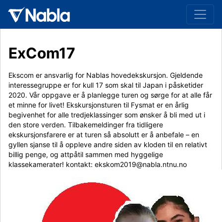
ExCom17
Ekscom er ansvarlig for Nablas hovedekskursjon. Gjeldende
interessegruppe er for kull 17 som skal til Japan i påsketider
2020. Vår oppgave er å planlegge turen og sørge for at alle får
et minne for livet! Ekskursjonsturen til Fysmat er en årlig
begivenhet for alle tredjeklassinger som ønsker å bli med ut i
den store verden. Tilbakemeldinger fra tidligere
ekskursjonsfarere er at turen så absolutt er å anbefale – en
gyllen sjanse til å oppleve andre siden av kloden til en relativt
billig penge, og attpåtil sammen med hyggelige
klassekamerater! kontakt: ekskom2019@nabla.ntnu.no