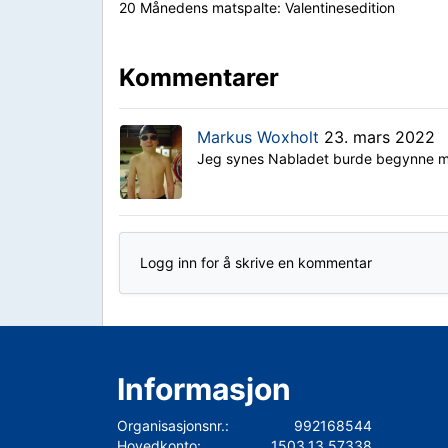
20 Månedens matspalte: Valentinesedition
Kommentarer
Markus Woxholt
23. mars 2022
Jeg synes Nabladet burde begynne me
Logg inn for å skrive en kommentar
Informasjon
Organisasjonsnr.:
992168544
Hovedkonto:
1503.13.57338