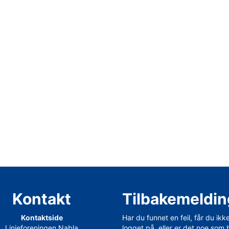
Kontakt
Tilbakemeldin
Kontaktside
Har du funnet en feil, får du ikk
Linjeforeningen Nabla
logget på, eller er det noe som