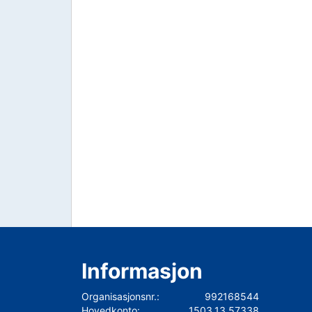
Informasjon
Organisasjonsnr.:
992168544
Hovedkonto:
1503.13.57338