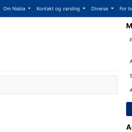
Om Nabla
Kontakt og varsling
Diverse
For b
M
P
S
A