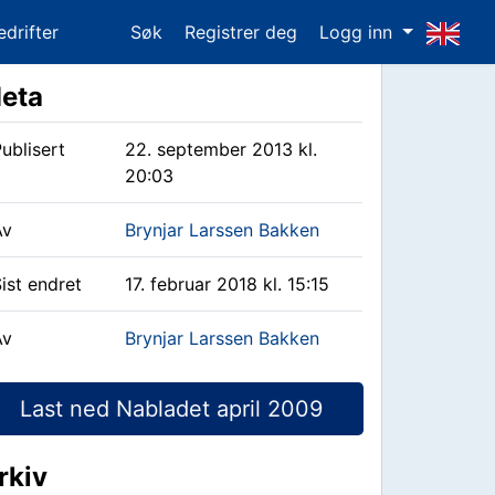
edrifter
Søk
Registrer deg
Logg inn
eta
ublisert
22. september 2013 kl.
20:03
Av
Brynjar Larssen Bakken
ist endret
17. februar 2018 kl. 15:15
Av
Brynjar Larssen Bakken
Last ned Nabladet april 2009
rkiv