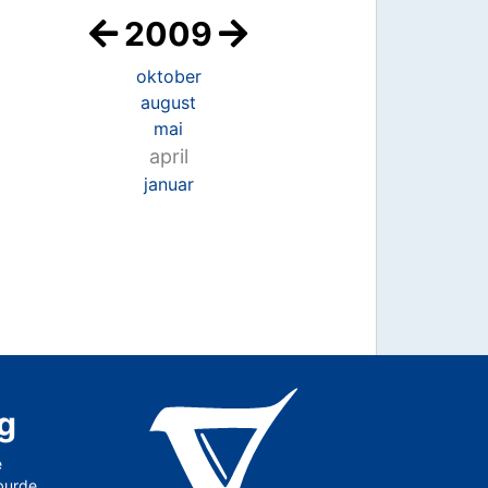
2009
oktober
august
mai
april
januar
g
e
 burde