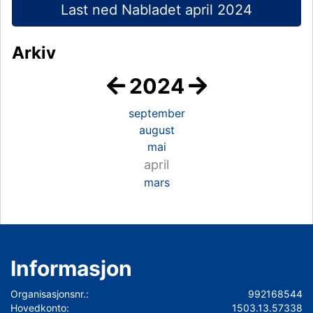
Last ned Nabladet april 2024
Arkiv
2024
september
august
mai
april
mars
Informasjon
Organisasjonsnr.:
992168544
Hovedkonto:
1503.13.57338