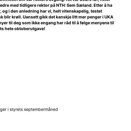
bedre med tidligere rektor på NTH: Sem Sæland. Etter å ha
 og i den anledning har vi, helt vitenskapelig, testet
k blir krøll. Uansett gikk det kanskje litt mer penger i UKA
yer til deg som ikke engang har råd til å følge menyene til
ets hete oktoberutgave!
inger i styrets septembermåned