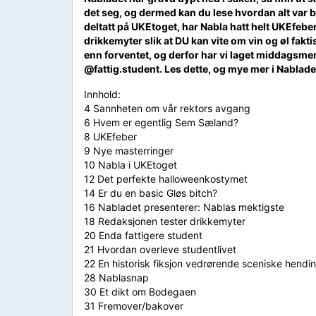
det seg, og dermed kan du lese hvordan alt var 
deltatt på UKEtoget, har Nabla hatt helt UKEfeber,
drikkemyter slik at DU kan vite om vin og øl faktis
enn forventet, og derfor har vi laget middagsmen
@fattig.student. Les dette, og mye mer i Nablad
Innhold:
4 Sannheten om vår rektors avgang
6 Hvem er egentlig Sem Sæland?
8 UKEfeber
9 Nye masterringer
10 Nabla i UKEtoget
12 Det perfekte halloweenkostymet
14 Er du en basic Gløs bitch?
16 Nabladet presenterer: Nablas mektigste
18 Redaksjonen tester drikkemyter
20 Enda fattigere student
21 Hvordan overleve studentlivet
22 En historisk fiksjon vedrørende sceniske hend
28 Nablasnap
30 Et dikt om Bodegaen
31 Fremover/bakover