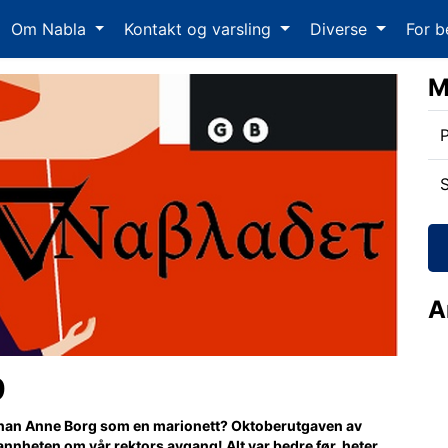
Om Nabla
Kontakt og varsling
Diverse
For b
M
P
S
A
9
er han Anne Borg som en marionett? Oktoberutgaven av
sannheten om vår rektors avgang! Alt var bedre før, heter