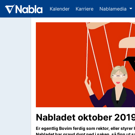
Kalender
Karriere
Nablamedia
Nabladet oktober 201
Er egentlig Bovim ferdig som rektor, eller styr
Nabladet har gravd dypt ned i saken, så finn ut 