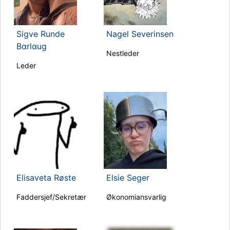
Sigve Runde
Nagel Severinsen
Bαrlαug
Nestleder
Leder
Elisaveta Røste
Elsie Seger
Faddersjef/Sekretær
Økonomiansvarlig