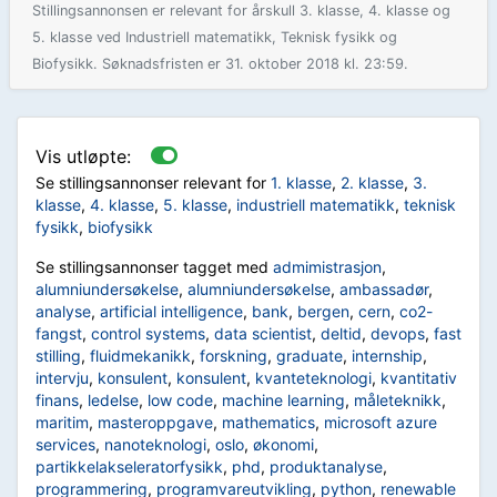
Stillingsannonsen er relevant for årskull 3. klasse, 4. klasse og
5. klasse ved Industriell matematikk, Teknisk fysikk og
Biofysikk. Søknadsfristen er 31. oktober 2018 kl. 23:59.
Vis utløpte:
Se stillingsannonser relevant for
1. klasse
,
2. klasse
,
3.
klasse
,
4. klasse
,
5. klasse
,
industriell matematikk
,
teknisk
fysikk
,
biofysikk
Se stillingsannonser tagget med
admimistrasjon
,
alumniundersøkelse
,
alumniundersøkelse
,
ambassadør
,
analyse
,
artificial intelligence
,
bank
,
bergen
,
cern
,
co2-
fangst
,
control systems
,
data scientist
,
deltid
,
devops
,
fast
stilling
,
fluidmekanikk
,
forskning
,
graduate
,
internship
,
intervju
,
konsulent
,
konsulent
,
kvanteteknologi
,
kvantitativ
finans
,
ledelse
,
low code
,
machine learning
,
måleteknikk
,
maritim
,
masteroppgave
,
mathematics
,
microsoft azure
services
,
nanoteknologi
,
oslo
,
økonomi
,
partikkelakseleratorfysikk
,
phd
,
produktanalyse
,
programmering
,
programvareutvikling
,
python
,
renewable