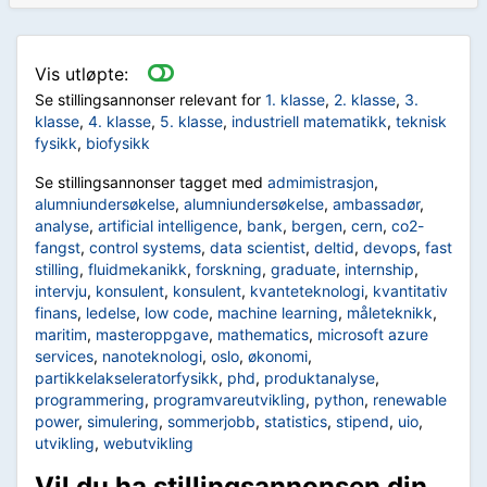
Vis utløpte:
Se stillingsannonser relevant for
1. klasse
,
2. klasse
,
3.
klasse
,
4. klasse
,
5. klasse
,
industriell matematikk
,
teknisk
fysikk
,
biofysikk
Se stillingsannonser tagget med
admimistrasjon
,
alumniundersøkelse
,
alumniundersøkelse
,
ambassadør
,
analyse
,
artificial intelligence
,
bank
,
bergen
,
cern
,
co2-
fangst
,
control systems
,
data scientist
,
deltid
,
devops
,
fast
stilling
,
fluidmekanikk
,
forskning
,
graduate
,
internship
,
intervju
,
konsulent
,
konsulent
,
kvanteteknologi
,
kvantitativ
finans
,
ledelse
,
low code
,
machine learning
,
måleteknikk
,
maritim
,
masteroppgave
,
mathematics
,
microsoft azure
services
,
nanoteknologi
,
oslo
,
økonomi
,
partikkelakseleratorfysikk
,
phd
,
produktanalyse
,
programmering
,
programvareutvikling
,
python
,
renewable
power
,
simulering
,
sommerjobb
,
statistics
,
stipend
,
uio
,
utvikling
,
webutvikling
Vil du ha stillingsannonsen din