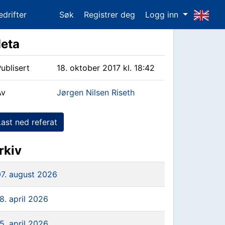
edrifter
Søk
Registrer deg
Logg inn
eta
ublisert
18. oktober 2017 kl. 18:42
Av
Jørgen Nilsen Riseth
Last ned referat
rkiv
07. august 2026
8. april 2026
5. april 2026