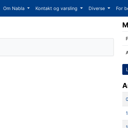
Om Nabla
Kontakt og varsling
Diverse
For b
M
P
A
1
1