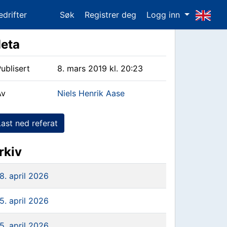
edrifter
Søk
Registrer deg
Logg inn
eta
ublisert
8. mars 2019 kl. 20:23
Av
Niels Henrik Aase
Last ned referat
rkiv
8. april 2026
5. april 2026
5. april 2026