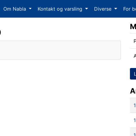
Om Nabla
Kontakt og varsling
Diverse
For b
M
9
P
A
1
1
1