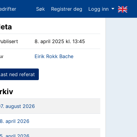
edrifter
Søk
Registrer deg
Logg inn
eta
ublisert
8. april 2025 kl. 13:45
Av
Eirik Rokk Bache
Last ned referat
rkiv
07. august 2026
8. april 2026
5. april 2026