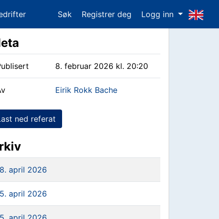
edrifter
Søk
Registrer deg
Logg inn
eta
ublisert
8. februar 2026 kl. 20:20
Av
Eirik Rokk Bache
Last ned referat
rkiv
8. april 2026
5. april 2026
5. april 2026