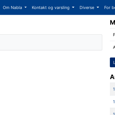
Om Nabla
Kontakt og varsling
Diverse
For b
M
6
P
A
1
1
1